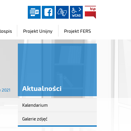
Dziennik elektroniczny
facebook
wcag2.1
BIP
łospis
Projekt Unijny
Projekt FERS
Aktualności
e 2021
Kalendarium
Aktualności
Galerie zdjęć