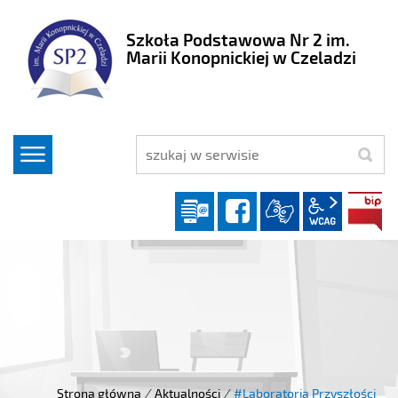
Szkoła Podstawowa Nr 2 im.
Marii Konopnickiej w Czeladzi
szukaj
Dziennik elektroniczny
facebook
wcag2.1
Strona główna
/
Aktualności
/
#Laboratoria Przyszłości