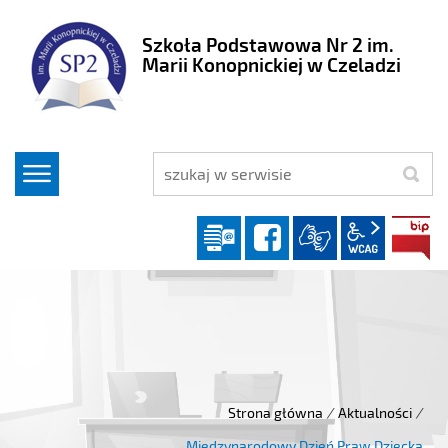
Szkoła Podstawowa Nr 2 im.
Marii Konopnickiej w Czeladzi
szukaj
Dziennik elektroniczny
facebook
wcag2.1
Strona główna
/
Aktualności
/
Międzynarodowy Dzień Praw Dziecka