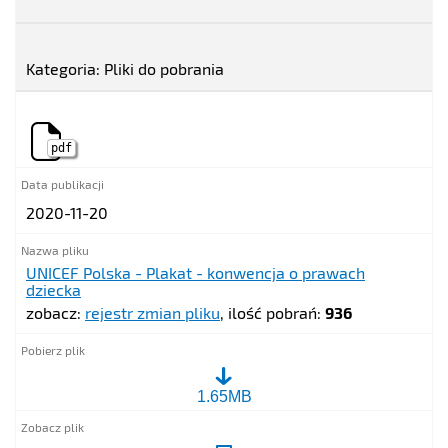
Kategoria: Pliki do pobrania
pdf
2020-11-20
UNICEF Polska - Plakat - konwencja o prawach
dziecka
zobacz:
rejestr zmian pliku
, ilość pobrań:
936
UNICEF
1.65MB
Polska
-
Plakat