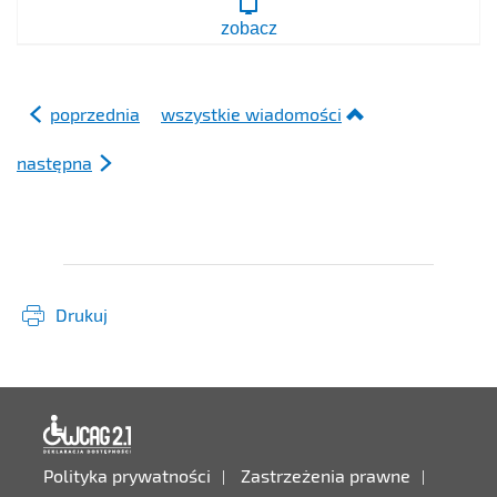
-
zobacz
konwencja
o
prawach
dziecka
poprzednia
wszystkie wiadomości
następna
Drukuj
Deklaracja dostępności
Polityka prywatności
Zastrzeżenia prawne