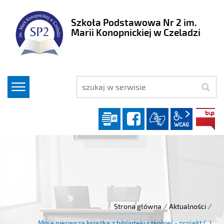
Szkoła Podstawowa Nr 2 im.
Marii Konopnickiej w Czeladzi
szukaj
Dziennik elektroniczny
facebook
wcag2.1
Strona główna
/
Aktualności
/
Moja pierwsza książka z biblioteki szkolnej - projekt (..)