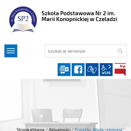
Szkoła Podstawowa Nr 2 im.
Marii Konopnickiej w Czeladzi
szukaj
Dziennik elektroniczny
facebook
wcag2.1
Strona główna
/
Aktualności
/
Projektu „Woda i ekologia”