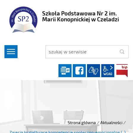
Szkoła Podstawowa Nr 2 im.
Marii Konopnickiej w Czeladzi
szukaj
Dziennik elektroniczny
facebook
wcag2.1
Strona główna
/
Aktualności
/
Zajęcia kształtujące kompetencje społeczno-emocjonalne (..)