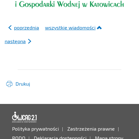
poprzednia
wszystkie wiadomości
następna
Drukuj
Deklaracja dostępności
Polityka prywatności
Zastrzeżenia prawne
RODO
Deklaracja dostępności
Mapa strony