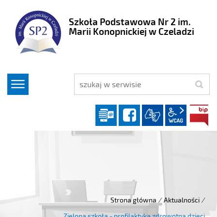
Szkoła Podstawowa Nr 2 im.
Marii Konopnickiej w Czeladzi
szukaj
Dziennik elektroniczny
facebook
wcag2.1
Strona główna
/
Aktualności
/
Zielona szkoła - profilaktyka zdrowotna dzieci